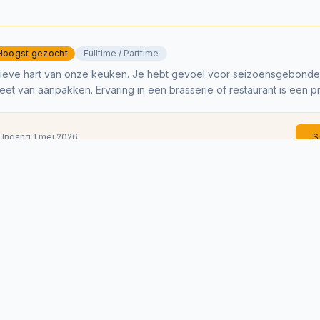
Hoogst gezocht
Fulltime / Parttime
eatieve hart van onze keuken. Je hebt gevoel voor seizoensgebond
et van aanpakken. Ervaring in een brasserie of restaurant is een pr
 Ingang 1 mei 2026
S
ttime / Oproep
rgierig en niet bang om je handen vuil te maken. Jij ondersteunt de
uwe Venne.
 Ingang 1 mei 2026
S