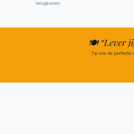
terugkomen.
🍽️ “Lever j
Tip ons de perfecte 