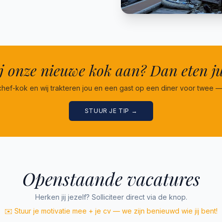
ij onze nieuwe kok aan? Dan eten ju
chef-kok en wij trakteren jou en een gast op een diner voor twee —
STUUR JE TIP →
Openstaande vacatures
Herken jij jezelf? Solliciteer direct via de knop.
✉️ Stuur je motivatie mee + je cv — we zijn benieuwd wie jij bent!