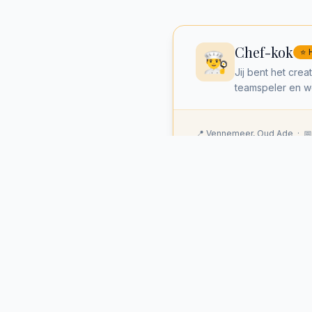
Chef-kok
⭐ 
👨‍🍳
Jij bent het cr
teamspeler en we
📍 Vennemeer, Oud Ade · 📅
Hulpkok
Par
🍳
Enthousiast, lee
keuken van Vro
📍 Vennemeer, Oud Ade · 📅