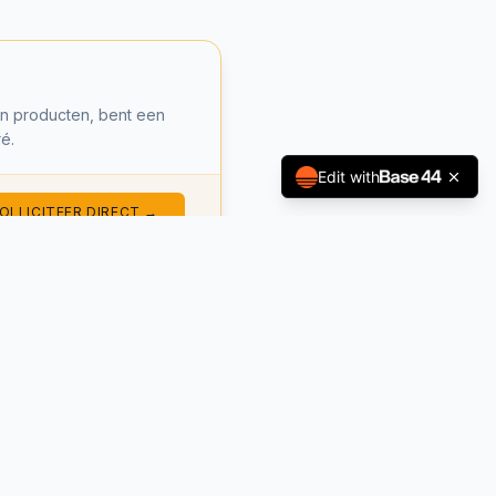
en producten, bent een
é.
Edit with
OLLICITEER DIRECT →
 chef en groeit mee met de
OLLICITEER DIRECT →